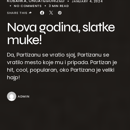
JANUARY 4, 2024
KOŠARKA
UNCATEGORIZED
NO COMMENTS
3 MIN READ
SHARE THIS
Nova godina, slatke
muke!
Da, Partizanu se vratio sjaj, Partizanu se
vratilo mesto koje mu i pripada. Partizan je
hit, cool, popularan, oko Partizana je veliki
hajp!
ADMIN