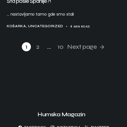
Šta posle Španije?!
... nastavljamo tamo gde smo stali
4 MIN READ
KOŠARKA
UNCATEGORIZED
1
2
…
10
Next page
Humska Magazin