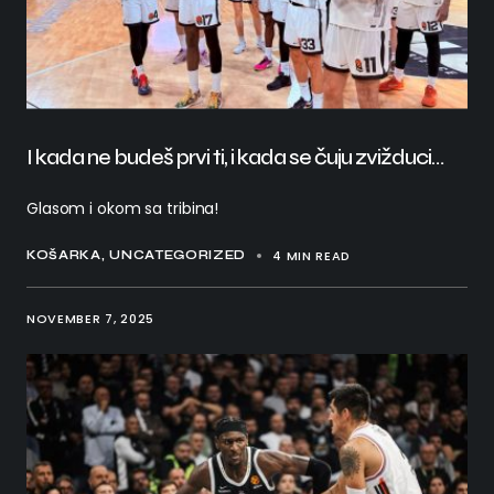
I kada ne budeš prvi ti, i kada se čuju zvižduci…
Glasom i okom sa tribina!
4 MIN READ
KOŠARKA
UNCATEGORIZED
NOVEMBER 7, 2025