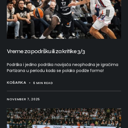
Vreme za podršku ili za kritike 3/3
Podrška i jedino podrška navijača neophodna je igračima
Partizana u periodu kada se polako podiže forma!
6 MIN READ
KOŠARKA
NOVEMBER 7, 2025