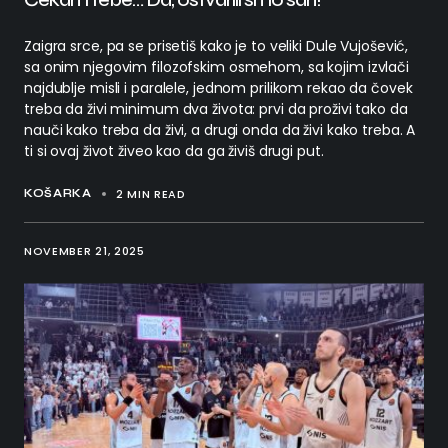
Zaigra srce, pa se prisetiš kako je to veliki Dule Vujošević,
sa onim njegovim filozofskim osmehom, sa kojim izvlači
najdublje misli i paralele, jednom prilikom rekao da čovek
treba da živi minimum dva života: prvi da proživi tako da
nauči kako treba da živi, a drugi onda da živi kako treba. A
ti si ovaj život živeo kao da ga živiš drugi put.
2 MIN READ
KOŠARKA
NOVEMBER 21, 2025