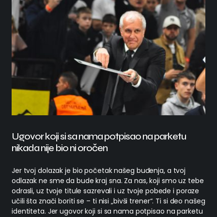
Ugovor koji si sa nama potpisao na parketu
nikada nije bio ni oročen
Jer tvoj dolazak je bio početak našeg buđenja, a tvoj
odlazak ne sme da bude kraj sna. Za nas, koji smo uz tebe
odrasli, uz tvoje titule sazrevali i uz tvoje pobede i poraze
učili šta znači boriti se – ti nisi „bivši trener“. Ti si deo našeg
identiteta. Jer ugovor koji si sa nama potpisao na parketu