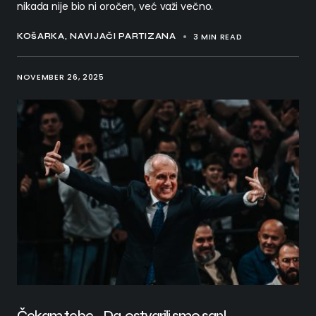
nikada nije bio ni oročen, već važi večno.
3 MIN READ
KOŠARKA
NAVIJAČI PARTIZANA
NOVEMBER 26, 2025
Čekam tebe… Da, ostvarili smo san!