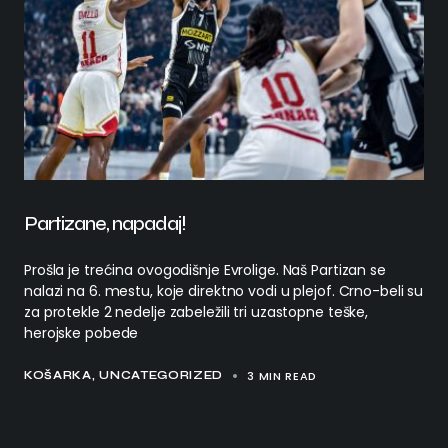
Partizane, napadaj!
Prošla je trećina ovogodišnje Evrolige. Naš Partizan se
nalazi na 6. mestu, koje direktno vodi u plejof. Crno-beli su
za protekle 2 nedelje zabeležili tri uzastopne teške,
herojske pobede
3 MIN READ
KOŠARKA
UNCATEGORIZED