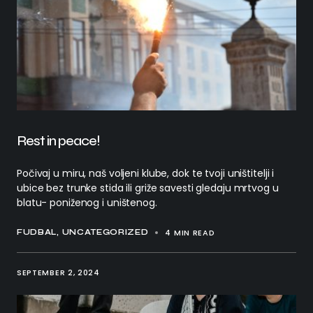
Rest in peace!
Počivaj u miru, naš voljeni klube, dok te tvoji uništitelji i
ubice bez trunke stida ili griže savesti gledaju mrtvog u
blatu- poniženog i uništenog.
4 MIN READ
FUDBAL
UNCATEGORIZED
SEPTEMBER 2, 2024