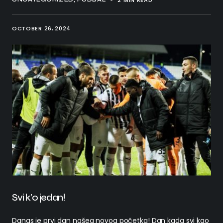
2 MIN READ
OCTOBER 26, 2024
Svi k’o jedan!
Danas je prvi dan našeg novog početka! Dan kada svi kao