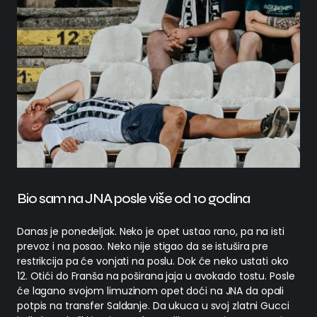
Bio sam na JNA posle više od 10 godina
Danas je ponedeljak. Neko je opet ustao rano, pa na isti
prevoz i na posao. Neko nije stigao da se istušira pre
restrikcija pa će vonjati na poslu. Dok će neko ustati oko
12. Otići do Franša na poširana jaja u avokado tostu. Posle
će lagano svojom limuzinom opet doći na JNA da opali
potpis na transfer Saldanje. Da ukuca u svoj zlatni Gucci