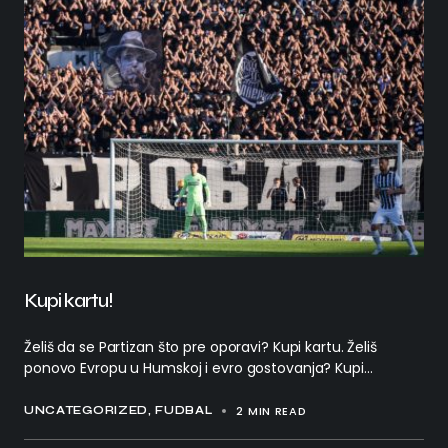
Kupi kartu!
Želiš da se Partizan što pre oporavi? Kupi kartu. Želiš
ponovo Evropu u Humskoj i evro gostovanja? Kupi…
2 MIN READ
UNCATEGORIZED
FUDBAL