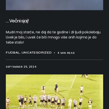
… Večni sjaj!
Mudri moj starče, ne daj da te godine i zli ljudi pokolebaju.
Uvek je bilo, i uvek će biti mnogo više onih kojima je do
tebe stalo!
4 MIN READ
FUDBAL
UNCATEGORIZED
SEPTEMBER 25, 2024