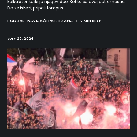
kalkulator koliki je njegov deo. Koliko se ovaj put omastio.
Da se iskezi, pripali tompus.
2 MIN READ
FUDBAL
NAVIJAČI PARTIZANA
JULY 29, 2024