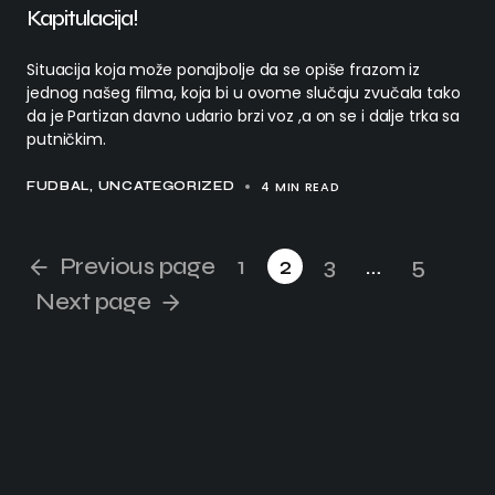
Kapitulacija!
Situacija koja može ponajbolje da se opiše frazom iz
jednog našeg filma, koja bi u ovome slučaju zvučala tako
da je Partizan davno udario brzi voz ,a on se i dalje trka sa
putničkim.
4 MIN READ
FUDBAL
UNCATEGORIZED
Previous page
1
2
3
…
5
Next page